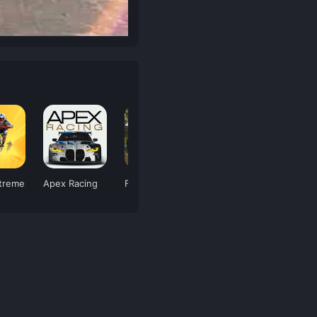
treme
Apex Racing
Fast & Grand
Fx Racer