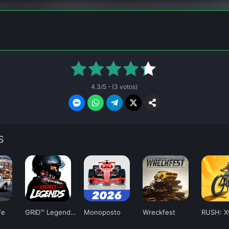
4.3/5 - (3 votos)
S
fe
GRID™ Legends: Deluxe Edition
Monoposto
Wreckfest
RUSH: X