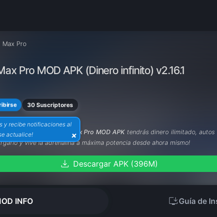
 Max Pro
ax Pro MOD APK (Dinero infinito) v2.16.1
30 Suscriptores
ibirse
s y recibe notificaciones al
astar un peso? Con
Race Max Pro MOD APK
tendrás dinero ilimitado, autos
×
e actualice!
rgarlo y vive la adrenalina a máxima potencia desde ahora mismo!
download
Descargar APK (396M)
install_desktop
OD INFO
Guía de In