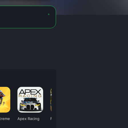
treme
Apex Racing
Fast & Grand
Fx Racer