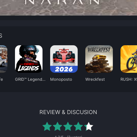
S
fe
GRID™ Legends: Deluxe Edition
Monoposto
Wreckfest
RUSH: X
REVIEW & DISCUSION