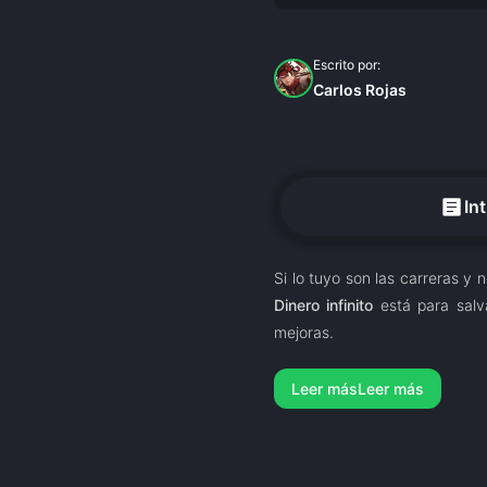
Escrito por:
Carlos Rojas
article
In
Si lo tuyo son las carreras y
Dinero infinito
está para salv
mejoras.
Leer más