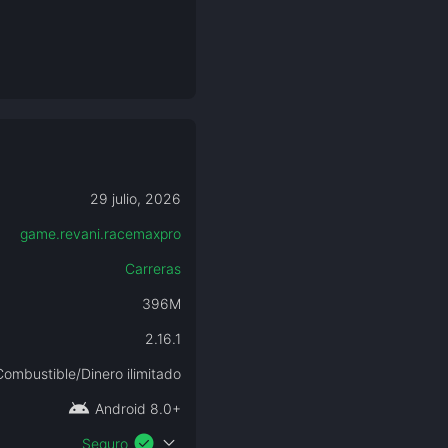
29 julio, 2026
game.revani.racemaxpro
Carreras
396M
2.16.1
Combustible/Dinero ilimitado
android
Android 8.0+
check_circle
expand_more
Seguro