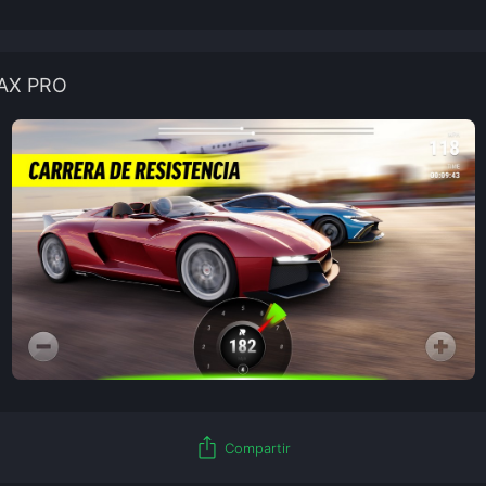
AX PRO
ios_share
Compartir