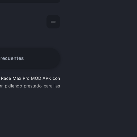
drag_handle
Frecuentes
,
Race Max Pro MOD APK con
ar pidiendo prestado para las